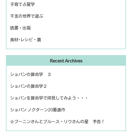
子育て占星学
歴史上の人物
干支の世界で遊ぶ
話題の人物
読書・出版
きのえねファイル
食材･レシピ・農
運命を左右する星について
冬のソナタ
出版
ファームライフ
Recent Archives
読書
農を考える
ショパンの算命学 ３
ショパンの算命学２
ショパンを算命学で拝見してみよう・・・
ショパン ノクターン20番遺作
☆ブーニンさんとブルース・リウさんの星 予告！