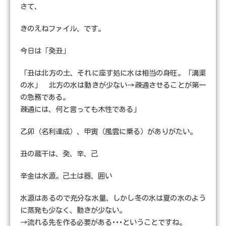
さて、
きのえねファイル、です。
今日は「癸丑」
「丑は北方の土、それに座す処に水は相当の身旺。「溝渠
の水」 北方の水は動きが少ない→疎通させることが第一
の急務である。
疎通には、何と言っても木性である」
乙卯（名利達成）、甲寅（風雲に乗る）がありがたい。
丑の蔵干は、癸、辛、己
辛金は水源。己土は器、囲い
水源はあるので充分な水量、しかし冬の水は夏の水のよう
に蒸発も少なく、動きが少ない。
→流れる先を作る必要がある･･･ということですね。