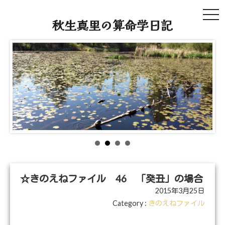
tog
秋生真里の算命学日記
navi
☆きのえねファイル 46 「癸丑」の場合
2015年3月25日
Category :
きのえねファイル