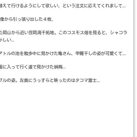
替えて行けるようにして欲しい、という注文に応えてくれまして…
た画像から引っ張り出した４枚、
た岡山から近い笠岡湾干拓地。このコスモス畑を見ると、シャコラ
かしい…
アトルの池を散歩中に見かけた亀さん、甲羅干しの姿が可愛くて…
園に入って行く道で見かけた蝋梅…
グルの姿。左奥にうっすらと映ったのはタコマ富士…