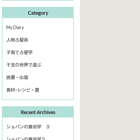
Category
My Diary
人物占星術
ピアノ再開
子育て占星学
歴史上の人物
干支の世界で遊ぶ
話題の人物
読書・出版
きのえねファイル
食材･レシピ・農
運命を左右する星について
冬のソナタ
出版
ファームライフ
Recent Archives
読書
農を考える
ショパンの算命学 ３
ショパンの算命学２