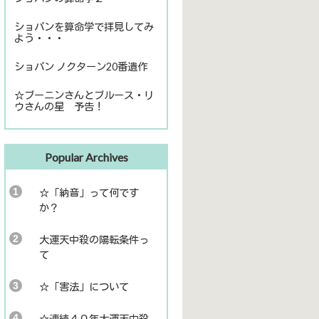
ショパンを算命学で拝見してみ
よう・・・
ショパン ノクターン20番遺作
☆ブーニンさんとブルース・リ
ウさんの星 予告！
Popular Archives
☆「納音」って何です
か？
大運天中殺の陽転条件っ
て
☆「害法」について
☆連続４０年大運天中殺