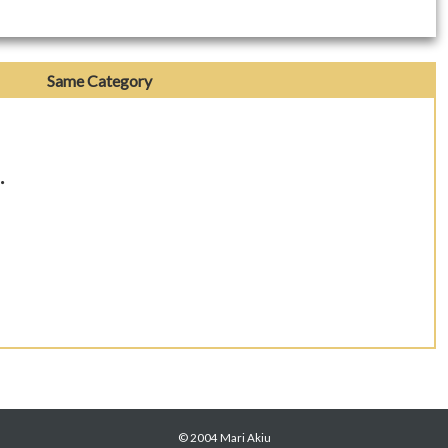
Same Category
･
© 2004 Mari Akiu