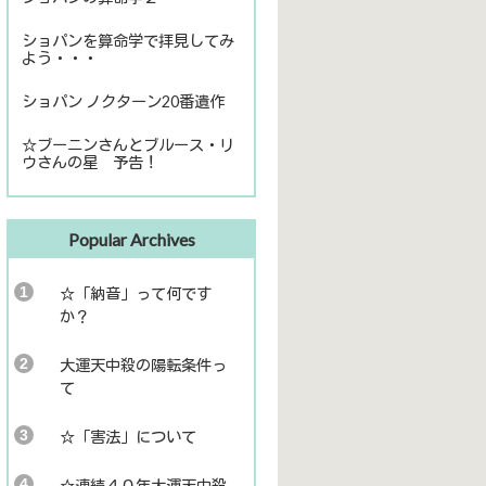
ショパンを算命学で拝見してみ
よう・・・
ショパン ノクターン20番遺作
☆ブーニンさんとブルース・リ
ウさんの星 予告！
Popular Archives
☆「納音」って何です
か？
大運天中殺の陽転条件っ
て
☆「害法」について
☆連続４０年大運天中殺