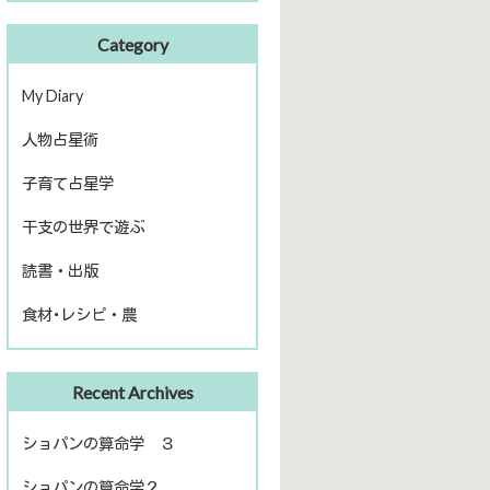
Category
My Diary
人物占星術
ピアノ再開
子育て占星学
歴史上の人物
干支の世界で遊ぶ
話題の人物
読書・出版
きのえねファイル
食材･レシピ・農
運命を左右する星について
冬のソナタ
出版
ファームライフ
Recent Archives
読書
農を考える
ショパンの算命学 ３
ショパンの算命学２