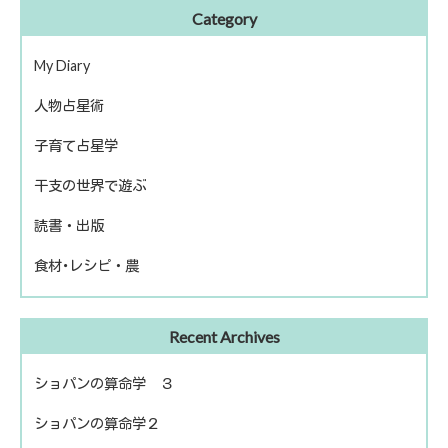
Category
My Diary
人物占星術
ピアノ再開
子育て占星学
歴史上の人物
干支の世界で遊ぶ
話題の人物
読書・出版
きのえねファイル
食材･レシピ・農
運命を左右する星について
冬のソナタ
出版
ファームライフ
Recent Archives
読書
農を考える
ショパンの算命学 ３
ショパンの算命学２