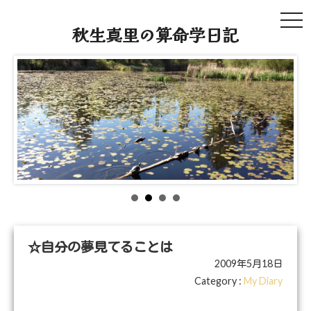
tog
秋生真里の算命学日記
navi
☆自分の夢見てることは
2009年5月18日
Category :
My Diary