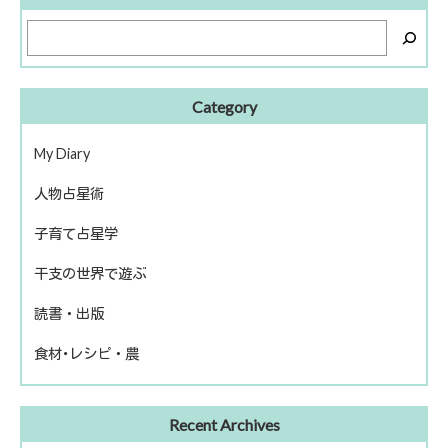
Category
My Diary
人物占星術
ピアノ再開
子育て占星学
歴史上の人物
干支の世界で遊ぶ
話題の人物
読書・出版
きのえねファイル
食材･レシピ・農
運命を左右する星について
冬のソナタ
出版
ファームライフ
Recent Archives
読書
農を考える