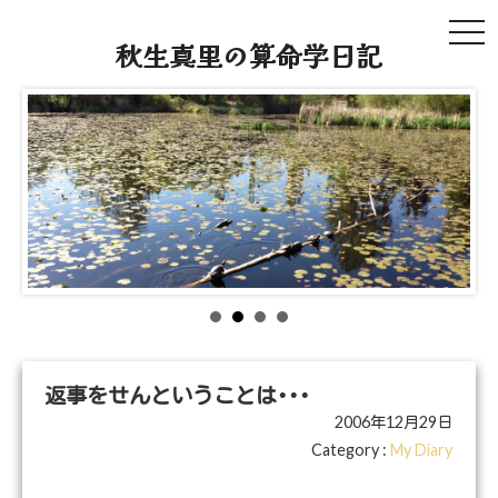
tog
秋生真里の算命学日記
navi
返事をせんということは･･･
2006年12月29日
Category :
My Diary