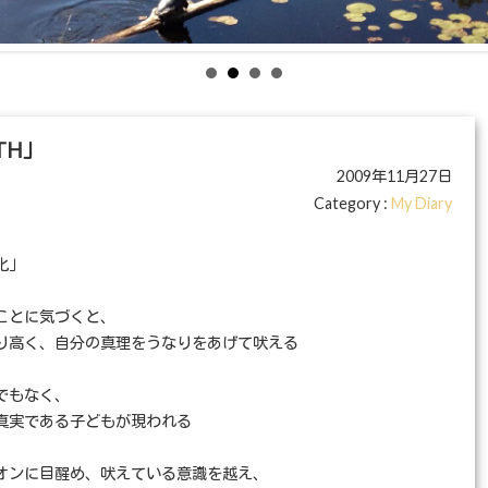
TH」
2009年11月27日
Category :
My Diary
化」
ことに気づくと、
り高く、自分の真理をうなりをあげて吠える
でもなく、
真実である子どもが現われる
オンに目醒め、吠えている意識を越え、