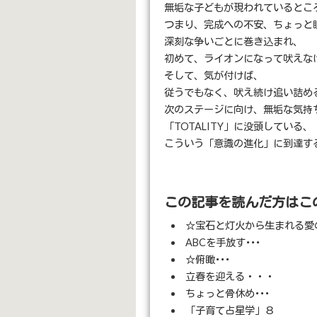
無垢な子どもが現われているところ…
つまり、完成への不安、ちょっと
深刻な争いごとに巻き込まれ、
初めて、ライオンになって吠えな
そして、気が付けば、
従うでもなく、吠え続け追い詰め
次のステージに向け、無垢な気持
「TOTALITY」に没頭している、
こういう「意識の進化」に到達す
この記事を読んだ方はこ
☆宝石と灯火から生まれる愛
ABCを手放す･･･
☆俯瞰･･･
立春を迎える・・・
ちょっと骨休め･･･
「子育て占星学」８