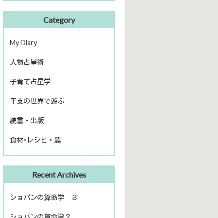
Category
My Diary
人物占星術
ピアノ再開
子育て占星学
歴史上の人物
干支の世界で遊ぶ
話題の人物
読書・出版
きのえねファイル
食材･レシピ・農
運命を左右する星について
冬のソナタ
出版
ファームライフ
Recent Archives
読書
農を考える
ショパンの算命学 ３
ショパンの算命学２