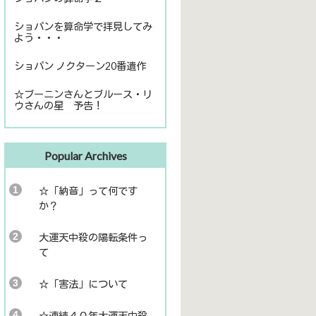
ショパンを算命学で拝見してみ
よう・・・
ショパン ノクターン20番遺作
☆ブーニンさんとブルース・リ
ウさんの星 予告！
Popular Archives
☆「納音」って何です
か？
大運天中殺の陽転条件っ
て
☆「害法」について
☆連続４０年大運天中殺