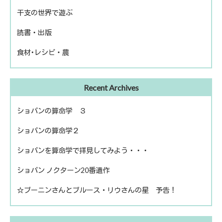
干支の世界で遊ぶ
話題の人物
読書・出版
きのえねファイル
食材･レシピ・農
運命を左右する星について
冬のソナタ
出版
ファームライフ
Recent Archives
読書
農を考える
ショパンの算命学 ３
ショパンの算命学２
ショパンを算命学で拝見してみよう・・・
ショパン ノクターン20番遺作
☆ブーニンさんとブルース・リウさんの星 予告！