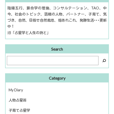
陰陽五行、算命学の理論、コンサルテーション、TAO、中
今、社会のトピック、話題の人物、パートナー、子育て、気
づき、自然、目指せ自然栽培、畑あれこれ、発酵生活･･･更新
中！
旧「占星学と人生の詩と」
Search
Category
My Diary
人物占星術
ピアノ再開
子育て占星学
歴史上の人物