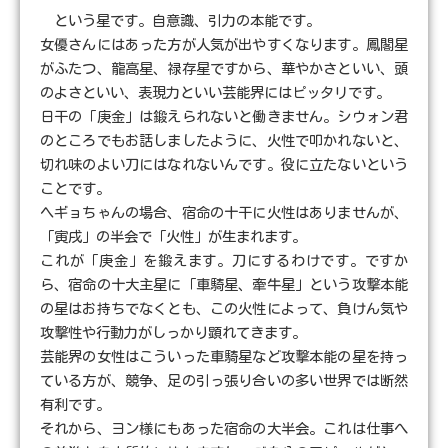
という星です。自意識、引力の本能です。
女優さんにはあった方が人気が出やすくなります。鳳閣星
がふたつ、龍高星、禄存星ですから、華やかさといい、頭
のよさといい、表現力といい芸能界にはピッタリです。
日干の「庚金」は鍛えられないと働きません。シウォン君
のところでもお話しましたように、火性で叩かれないと、
切れ味のよい刀にはなれないんです。役に立たないという
ことです。
ヘギョちゃんの場合、宿命の十干に火性はありませんが、
「寅戌」の半会で「火性」が生まれます。
これが「庚金」を鍛えます。刀にするわけです。ですか
ら、宿命の十大主星に「車騎星、牽牛星」という攻撃本能
の星はお持ちでなくとも、この火性によって、負けん気や
攻撃性や行動力がしっかり顕れてきます。
芸能界の女性はこういった車騎星など攻撃本能の星を持っ
ている方が、競争、足の引っ張り合いの多い世界では断然
有利です。
それから、ヨン様にもあった宿命の大半会。これは仕事へ