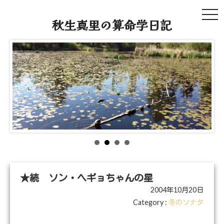
tog
秋生真里の算命学日記
navi
★続 ソン・ヘギョちゃんの星
2004年10月20日
Category :
冬のソナタ