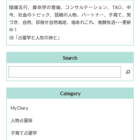
陰陽五行、算命学の理論、コンサルテーション、TAO、中
今、社会のトピック、話題の人物、パートナー、子育て、気
づき、自然、目指せ自然栽培、畑あれこれ、発酵生活･･･更新
中！
旧「占星学と人生の詩と」
Search
Category
My Diary
人物占星術
ピアノ再開
子育て占星学
歴史上の人物