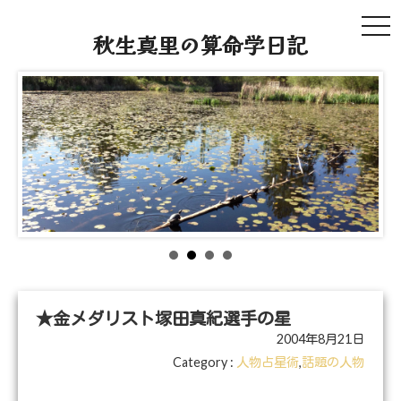
tog
秋生真里の算命学日記
navi
★金メダリスト塚田真紀選手の星
2004年8月21日
Category :
人物占星術
,
話題の人物