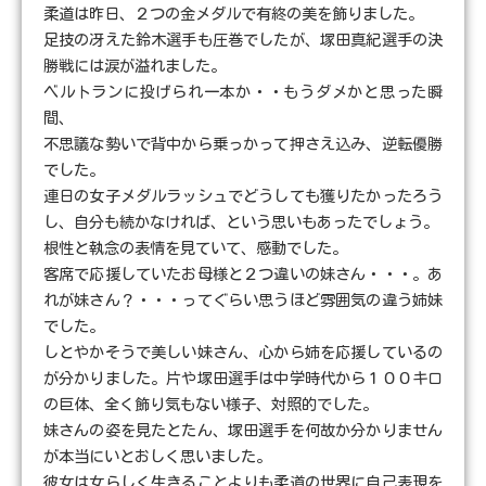
柔道は昨日、２つの金メダルで有終の美を飾りました。
足技の冴えた鈴木選手も圧巻でしたが、塚田真紀選手の決
勝戦には涙が溢れました。
ベルトランに投げられ一本か・・もうダメかと思った瞬
間、
不思議な勢いで背中から乗っかって押さえ込み、逆転優勝
でした。
連日の女子メダルラッシュでどうしても獲りたかったろう
し、自分も続かなければ、という思いもあったでしょう。
根性と執念の表情を見ていて、感動でした。
客席で応援していたお母様と２つ違いの妹さん・・・。あ
れが妹さん？・・・ってぐらい思うほど雰囲気の違う姉妹
でした。
しとやかそうで美しい妹さん、心から姉を応援しているの
が分かりました。片や塚田選手は中学時代から１００キロ
の巨体、全く飾り気もない様子、対照的でした。
妹さんの姿を見たとたん、塚田選手を何故か分かりません
が本当にいとおしく思いました。
彼女は女らしく生きることよりも柔道の世界に自己表現を