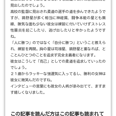
見出したのでしょう。
高校の監督に見出され柔道の選手の道を歩んできたようで
すが、調舒星が多く相当に神経質、闘争本能の星とも無
縁、勝気な面も少ない彼女は練習に付いていけずストレス
性腸炎を起こしたり、逃げ出したりと辛かったようです
ね。
「人に勝つ」のではなく「自分に勝つ」ということ教えら
れ、練習を再開。胸の星は司禄星、調舒星と重なれば、と
ことんひとつのことを追求す完全主義者になります。
彼女はこうして「克己」としての柔道を追求していったの
でしょう。
２１歳からラッキーな強運気に入ってるし、勝利の女神は
彼女に微笑んだのですね。
インタビューの言葉にも彼女の人柄が滲み出てて、ますま
す嬉しくなりました。
この記事を読んだ方はこの記事も読まれて