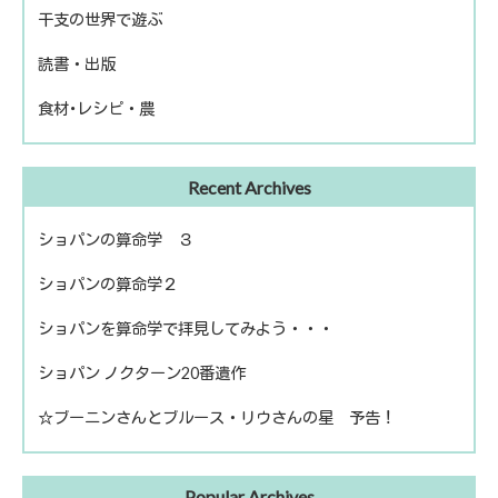
干支の世界で遊ぶ
話題の人物
読書・出版
きのえねファイル
食材･レシピ・農
運命を左右する星について
冬のソナタ
出版
ファームライフ
Recent Archives
読書
農を考える
ショパンの算命学 ３
ショパンの算命学２
ショパンを算命学で拝見してみよう・・・
ショパン ノクターン20番遺作
☆ブーニンさんとブルース・リウさんの星 予告！
Popular Archives