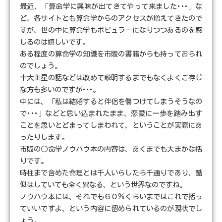
最近、「算命学に興味が出てきてやって来ました･･･」な
ど、各サイトとも算命学からのアクセスが増えてきたので
すが、世の中に算命学もポピュラーになりつつあるのを感
じるのは嬉しいです。
ある程度の算命学の知識を市販の書籍からも持っておられ
のでしょう。
十大主星の話などは改めて説明するまでもなくよくご存じ
な方も多いのですが･･･。
中には、「私は結婚すると伴侶を傷つけてしまうそうなの
で･･･」などと思い込まれたまま、恋愛に一歩を踏み出す
ことを思いとどまってしまわれて、ということが実際にあ
ったりします。
市販の○命学ノウハウ本の内容は、あくまでも大まかな括
りです。
時柱まで含めた命理とは千人いらしたら千通りであり、酷
似はしていても全く異なる、という世界なのですね。
ノウハウ本には、それでも６０％くらいまではこれで括っ
ていいですよ、という内容に留められているのが現状でし
ょう。