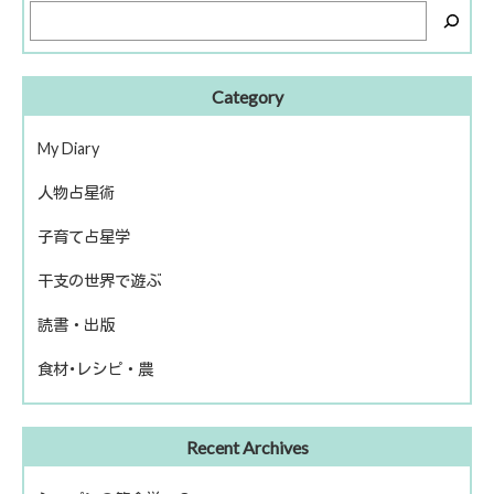
Category
My Diary
人物占星術
ピアノ再開
子育て占星学
歴史上の人物
干支の世界で遊ぶ
話題の人物
読書・出版
きのえねファイル
食材･レシピ・農
運命を左右する星について
冬のソナタ
出版
ファームライフ
Recent Archives
読書
農を考える