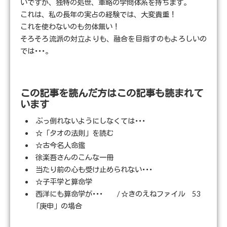
いですが、独特の処世、軍略の学問体系を持ちます。
これは、私の長年の実占の経験では、大変貴重！
これを使わないのも勿体無い！
そろそろ流派の対立よりも、融合を目指すのもよろしいの
では･･･。
この記事を読んだ方はこの記事も読まれて
います
ぶっ倒れないようにしなくては･･･
☆「タオの法則」を読む
☆古今名人命鑑
徐楽吾さんのこんな一冊
当たり前の心も受け止められない･･･
☆子平学と算命学
西洋にも算命学が･･･ / ☆きのえねファイル 53
「庚申」の場合