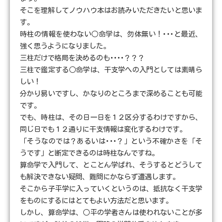
そこを理解してノウハウ本はお読みいただきたいと思いま
す。
時柱の情報を使わない○命学は、勿体無い！･･･と最近、
強く思うようになりました。
三柱だけで格局を決めるのも････？？？
三柱で鑑定する○命学は、干支学への入門としては素晴ら
しい！
分かり易いですし、かなりのところまで深めることも可能
です。
でも、時柱は、その日一日を１２区分するわけですから、
同じ日でも１２通りに干支情報は変化するわけです。
「そうなのでは？あるいは･･･？」という不確かさを「そ
うです」と断定できるのは時柱なんですね。
算命学で入門して、とことん学ばれ、そうするとどうして
も解決できない疑問、難問にかならず遭遇します。
そこから子平学に入っていくというのは、抵抗なく干支学
をものにするにはとてもよい方法だと思います。
しかし、算命学は、○平の学者さんは使われないことが多