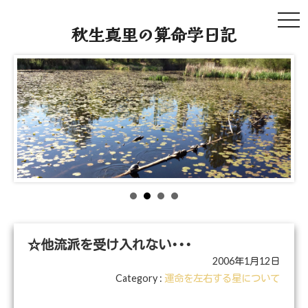
tog
秋生真里の算命学日記
navi
☆他流派を受け入れない･･･
2006年1月12日
Category :
運命を左右する星について