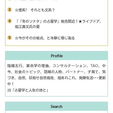
☆理系? それとも文系？
「「冬のソナタ」の占星学」発売間近！★ライブドア、
堀江貴文氏の星
☆今がその分岐点、と冷静に感じ取る
Profile
陰陽五行、算命学の理論、コンサルテーション、TAO、中
今、社会のトピック、話題の人物、パートナー、子育て、気
づき、自然、目指せ自然栽培、畑あれこれ、発酵生活･･･更新
中！
旧「占星学と人生の詩と」
Search