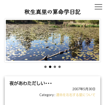
tog
秋生真里の算命学日記
navi
夜があわただしい･･･
2007年5月30日
Category :
運命を左右する星について