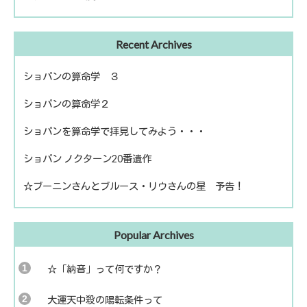
出版
ファームライフ
Recent Archives
読書
農を考える
ショパンの算命学 ３
ショパンの算命学２
ショパンを算命学で拝見してみよう・・・
ショパン ノクターン20番遺作
☆ブーニンさんとブルース・リウさんの星 予告！
Popular Archives
☆「納音」って何ですか？
大運天中殺の陽転条件って