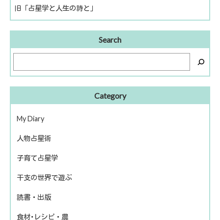
旧「占星学と人生の詩と」
Search
Category
My Diary
人物占星術
ピアノ再開
子育て占星学
歴史上の人物
干支の世界で遊ぶ
話題の人物
読書・出版
きのえねファイル
食材･レシピ・農
運命を左右する星について
冬のソナタ