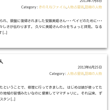
2013年7月8日
Category :
きのえねファイル
,
人物占星術
,
話題の人物
れ、銀盤に復帰されました安藤美姫さん･･･ ベイビのために･･･
々しさが伝わります。 久々に美姫さんの☆をちょっと拝見。 なる
[…]
人
2013年6月25日
Category :
人物占星術
,
話題の人物
たということで、修理に行ってきました。 はじめは娘が使ってた
の地域の習慣みたいなのに便乗してママチャリに。 それ以来、ず
タン […]