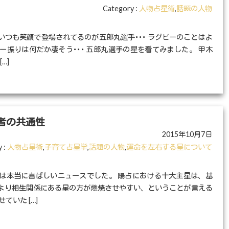
Category :
人物占星術
,
話題の人物
つも笑顔で登場されてるのが五郎丸選手･･･ ラグビーのことはよ
振りは何だか凄そう･･･ 五郎丸選手の星を看てみました。 甲木
…]
者の共通性
2015年10月7日
 :
人物占星術
,
子育て占星学
,
話題の人物
,
運命を左右する星について
は本当に喜ばしいニュースでした。 陽占における十大主星は、基
より相生関係にある星の方が燃焼させやすい、ということが言える
ていた […]