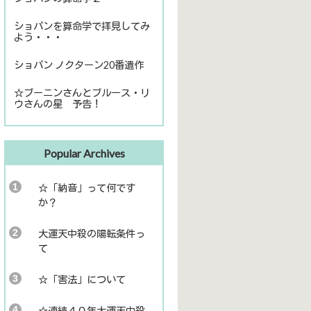
ショパンを算命学で拝見してみ
よう・・・
ショパン ノクターン20番遺作
☆ブーニンさんとブルース・リ
ウさんの星 予告！
Popular Archives
☆「納音」って何です
か？
大運天中殺の陽転条件っ
て
☆「害法」について
☆連続４０年大運天中殺