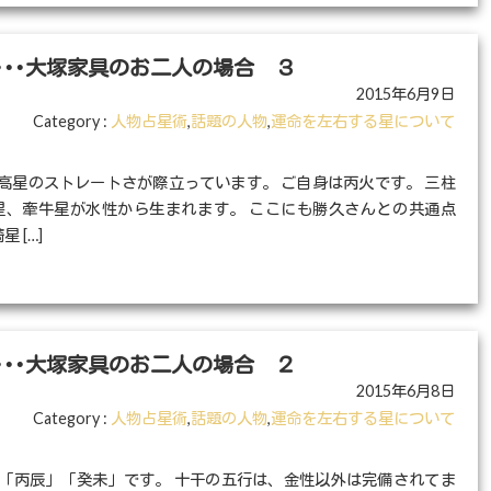
･･大塚家具のお二人の場合 ３
2015年6月9日
Category :
人物占星術
,
話題の人物
,
運命を左右する星について
高星のストレートさが際立っています。 ご自身は丙火です。 三柱
星、牽牛星が水性から生まれます。 ここにも勝久さんとの共通点
 […]
･･大塚家具のお二人の場合 ２
2015年6月8日
Category :
人物占星術
,
話題の人物
,
運命を左右する星について
「丙辰」「癸未」です。 十干の五行は、金性以外は完備されてま