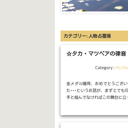
カテゴリー:
人物占星術
☆タカ・マツペアの律音
Category :
My Dia
金メダル獲得、おめでとうござい
た･･･というお話が、まずとても
手と組んでなければこの舞台に立って