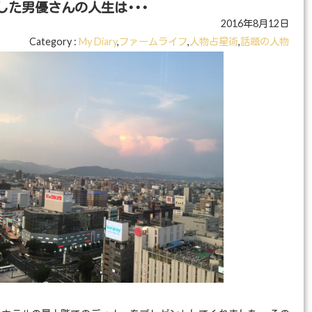
た男優さんの人生は･･･
2016年8月12日
Category :
My Diary
,
ファームライフ
,
人物占星術
,
話題の人物