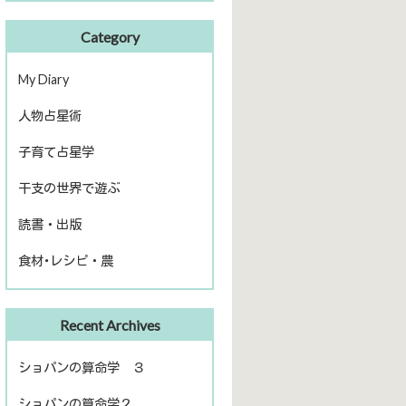
Category
My Diary
人物占星術
ピアノ再開
子育て占星学
歴史上の人物
干支の世界で遊ぶ
話題の人物
読書・出版
きのえねファイル
食材･レシピ・農
運命を左右する星について
冬のソナタ
出版
ファームライフ
Recent Archives
読書
農を考える
ショパンの算命学 ３
ショパンの算命学２