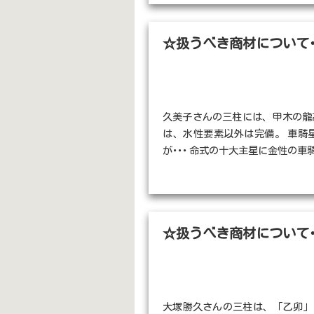
☆扱うべき商材について･
久美子さんの三柱には、甲木の龍
は、水性要素以外は完備。 車騎
が･･･ 命式の十大主星に金性の車騎星
☆扱うべき商材について･
大塚勝久さんの三柱は、「乙卯」