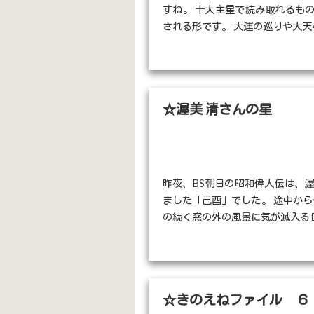
すね。 十大主星で読み取れるも
される形です。 大運の巡りや大天40
☆渥美 清さんの星
昨夜、BS朝日の昭和偉人伝は、
ました「己酉」でした。 途中から
の続く窓の外の風景に気が滅入る日 
☆きのえねファイル ６