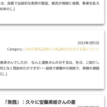
のは、良質で伝統的な家具の製造、販売が順調に発展、事業を拡大
年の […]
2015年3月5日
Category :
人物占星術
,
話題の人物
,
運命を左右する星について
渥美清さんでしたが、 なんと渥美さんの日干支は、先日、ご紹介し
何となく見始めたのですが･･･ 結核で療養中の病院で、単線の線路
[…]
 「癸酉」：久々に安藤美姫さんの星