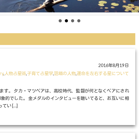
2016年8月19日
ry
,
人物占星術
,
子育て占星学
,
話題の人物
,
運命を左右する星について
ます。 タカ・マツペアは、高校時代、監督が何となくペアにされ
印象的でした。 金メダルのインタビューを聴いてると、お互いに相
い […]