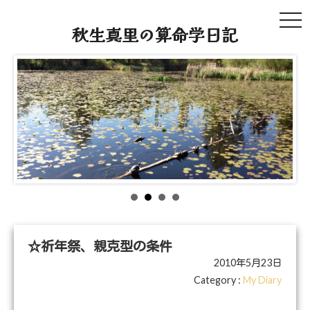
tog
秋生真里の算命学日記
navi
☆祈年祭、親克型の条件
2010年5月23日
Category :
My Diary