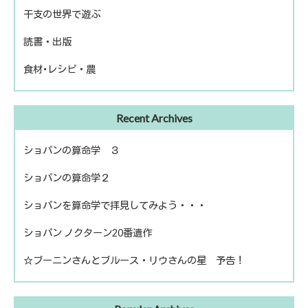
干支の世界で遊ぶ
話題の人物
読書・出版
きのえねファイル
食材･レシピ・農
運命を左右する星について
冬のソナタ
出版
ファームライフ
Recent Archives
読書
農を考える
ショパンの算命学 ３
ショパンの算命学２
ショパンを算命学で拝見してみよう・・・
ショパン ノクターン20番遺作
☆ブーニンさんとブルース・リウさんの星 予告！