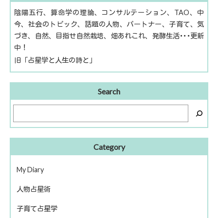
陰陽五行、算命学の理論、コンサルテーション、TAO、中
今、社会のトピック、話題の人物、パートナー、子育て、気
づき、自然、目指せ自然栽培、畑あれこれ、発酵生活･･･更新
中！
旧「占星学と人生の詩と」
Search
Category
My Diary
人物占星術
ピアノ再開
子育て占星学
歴史上の人物