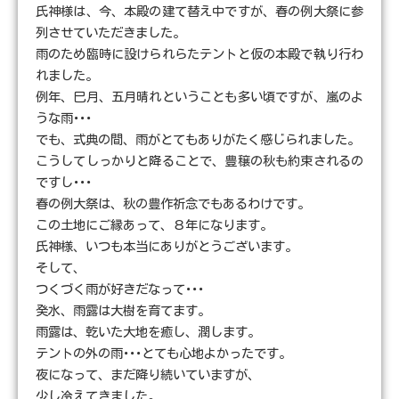
氏神様は、今、本殿の建て替え中ですが、春の例大祭に参
列させていただきました。
雨のため臨時に設けられらたテントと仮の本殿で執り行わ
れました。
例年、巳月、五月晴れということも多い頃ですが、嵐のよ
うな雨･･･
でも、式典の間、雨がとてもありがたく感じられました。
こうしてしっかりと降ることで、豊穣の秋も約束されるの
ですし･･･
春の例大祭は、秋の豊作祈念でもあるわけです。
この土地にご縁あって、８年になります。
氏神様、いつも本当にありがとうございます。
そして、
つくづく雨が好きだなって･･･
癸水、雨露は大樹を育てます。
雨露は、乾いた大地を癒し、潤します。
テントの外の雨･･･とても心地よかったです。
夜になって、まだ降り続いていますが、
少し冷えてきました。