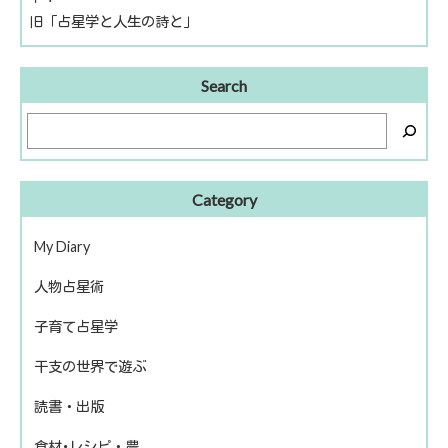
旧「占星学と人生の詩と」
Search
Category
My Diary
人物占星術
ピアノ再開
子育て占星学
歴史上の人物
干支の世界で遊ぶ
話題の人物
読書・出版
きのえねファイル
食材･レシピ・農
運命を左右する星について
冬のソナタ