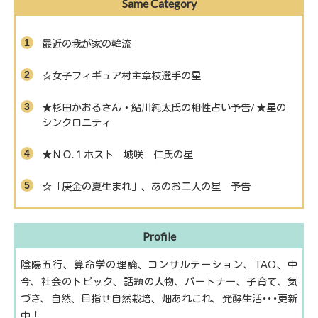
Same Category
最近の我が家の韓流
☆女子フィギュア村主章枝選手の星
★杉田かおるさん・鮎川純太氏の相性占い予告/ ★星の
シンクロニティ
★ＮＯ.１ホスト 城咲 仁氏の星
☆「庚金の夏生まれ」、あのお二人の星 予告
Profile
陰陽五行、算命学の理論、コンサルテーション、TAO、中
今、社会のトピック、話題の人物、パートナー、子育て、気
づき、自然、目指せ自然栽培、畑あれこれ、発酵生活･･･更新
中！