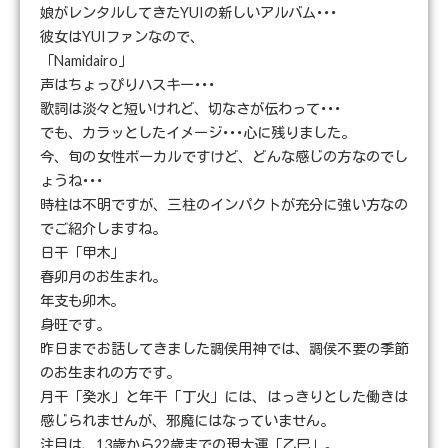
娘がレンタルしてきたYUIの新しいアルバム･･･
彼女はYUIファンなので、
「Namidairo」
声はちょっぴりハスキー･･･
歌詞は淡々と短いけれど、切なさが伝わって･･･
でも、カラッとしたイメージ･･･心に残りました。
今、旬の女性ボーカルですけど、どんな感じの方なのでし
ょうね･･･
時柱は不明ですが、三柱のインパクトが充分に強い方なの
でご紹介しますね。
日干「甲木」
春卯月のお生まれ。
年支も卯木。
身旺です。
昨日までお話してきました調侯用神では、調侯不要の季節
のお生まれの方です。
月干「癸水」と年干「丁火」には、はっきりとした働きは
感じられませんが、邪魔にはなっていません。
注目は、13歳から22歳までの現大運「乙巳」。