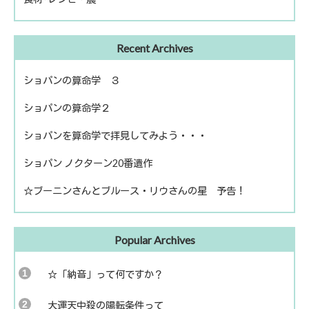
出版
ファームライフ
Recent Archives
読書
農を考える
ショパンの算命学 ３
ショパンの算命学２
ショパンを算命学で拝見してみよう・・・
ショパン ノクターン20番遺作
☆ブーニンさんとブルース・リウさんの星 予告！
Popular Archives
☆「納音」って何ですか？
大運天中殺の陽転条件って