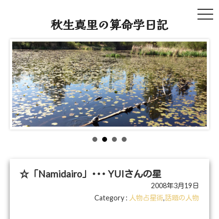
tog
秋生真里の算命学日記
navi
☆「Namidairo」･･･ YUIさんの星
2008年3月19日
Category :
人物占星術
,
話題の人物