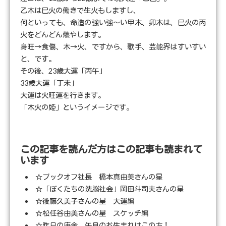
乙木は巳火の働きで生火もしますし、
何といっても、命造の強い強～い甲木、卯木は、巳火の丙
火をどんどん燃やします。
身旺→食傷、木→火、ですから、歌手、芸能界はすいすい
と、です。
その後、23歳大運「丙午」
33歳大運「丁未」
大運は火旺運を行きます。
「木火の姫」というイメージです。
この記事を読んだ方はこの記事も読まれて
います
☆ブックオフ社長 橋本真由美さんの星
☆「ぼくたちの洗脳社会」岡田斗司夫さんの星
☆後藤久美子さんの星 大運編
☆松任谷由美さんの星 スケッチ編
☆昨日の庚金、午月のお生まれはこの方！