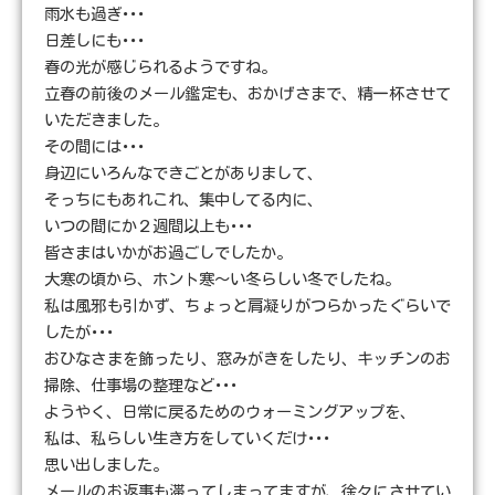
雨水も過ぎ･･･
日差しにも･･･
春の光が感じられるようですね。
立春の前後のメール鑑定も、おかげさまで、精一杯させて
いただきました。
その間には･･･
身辺にいろんなできごとがありまして、
そっちにもあれこれ、集中してる内に、
いつの間にか２週間以上も･･･
皆さまはいかがお過ごしでしたか。
大寒の頃から、ホント寒～い冬らしい冬でしたね。
私は風邪も引かず、ちょっと肩凝りがつらかったぐらいで
したが･･･
おひなさまを飾ったり、窓みがきをしたり、キッチンのお
掃除、仕事場の整理など･･･
ようやく、日常に戻るためのウォーミングアップを、
私は、私らしい生き方をしていくだけ･･･
思い出しました。
メールのお返事も滞ってしまってますが、徐々にさせてい