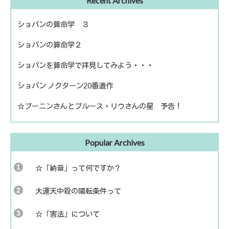
Recent Archives
読書
農を考える
ショパンの算命学 ３
ショパンの算命学２
ショパンを算命学で拝見してみよう・・・
ショパン ノクターン20番遺作
☆ブーニンさんとブルース・リウさんの星 予告！
Popular Archives
☆「納音」って何ですか？
大運天中殺の陽転条件って
☆「害法」について