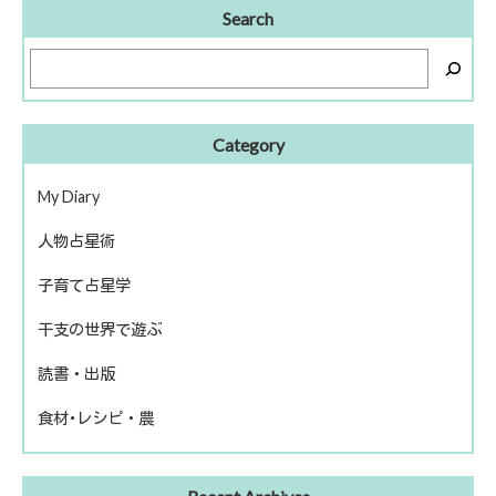
Search
Category
My Diary
人物占星術
ピアノ再開
子育て占星学
歴史上の人物
干支の世界で遊ぶ
話題の人物
読書・出版
きのえねファイル
食材･レシピ・農
運命を左右する星について
冬のソナタ
出版
ファームライフ