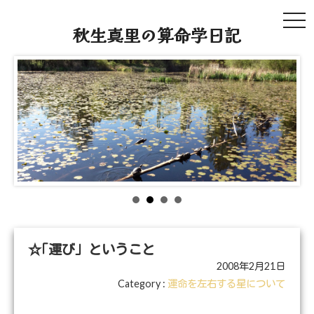
tog
秋生真里の算命学日記
navi
☆｢運び」ということ
2008年2月21日
Category :
運命を左右する星について