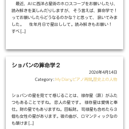
最近、AIに西洋占星術のホロスコープをお願いしたり、
読み解きを楽しんだりしますが、 そう言えば、算命学で！
ってお願いしたらどうなるのかな？と思って、 訊いてみま
した。 生年月日で星出しして。読み解きもお願い！
すべ […]
ショパンの算命学２
2026年4月14日
Category :
My Diary
,
ピアノ再開
,
歴史上の人物
ショパンの星を見てて感じることは、禄存星（昴）がふた
つもあることですね。 恋人の星です。 禄存星は愛情と奉
仕。財の星でもありますね。回転財。 司禄星も含めたら３
個も女性の星があります。彼の曲が、ロマンティックなの
も頷けま […]