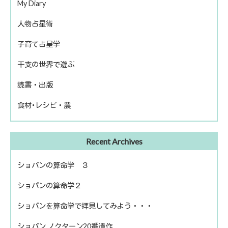
My Diary
人物占星術
ピアノ再開
子育て占星学
歴史上の人物
干支の世界で遊ぶ
話題の人物
読書・出版
きのえねファイル
食材･レシピ・農
運命を左右する星について
冬のソナタ
出版
ファームライフ
Recent Archives
読書
農を考える
ショパンの算命学 ３
ショパンの算命学２
ショパンを算命学で拝見してみよう・・・
ショパン ノクターン20番遺作