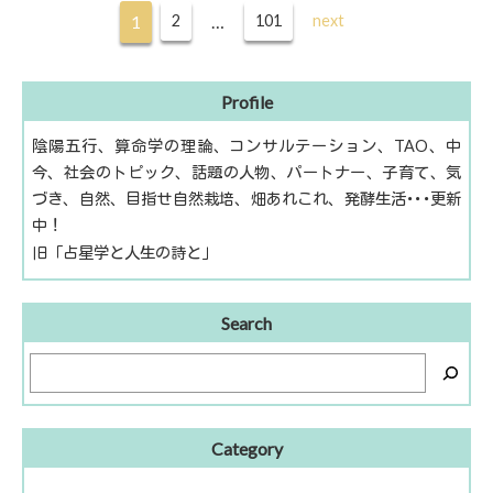
稿
1
2
…
101
next
ナ
ビ
ゲ
ー
Profile
シ
ョ
陰陽五行、算命学の理論、コンサルテーション、TAO、中
ン
今、社会のトピック、話題の人物、パートナー、子育て、気
づき、自然、目指せ自然栽培、畑あれこれ、発酵生活･･･更新
中！
旧「占星学と人生の詩と」
Search
Category