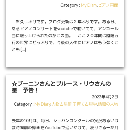
Category :
My Diary
,
ピアノ再開
お久しぶりです。ブログ更新は２年ぶりです。ある日、
あるピアノコンサートをyoutubeで聴いてて、アンコール
曲に取り上げられたのがこの曲。 ここ２０年間は陰陽五
行の世界にどっぷりで、今後の人生にピアノはもう弾くこ
とも […]
☆ブーニンさんとブルース・リウさんの
星 予告！
2022年4月2日
Category :
My Diary
,
人物占星術
,
子育て占星学
,
話題の人物
去年の10月は、毎日、ショパンコンクールの実況あるいは
数時間前の録画をYouTubeで追いかけて、浸りきる一か月