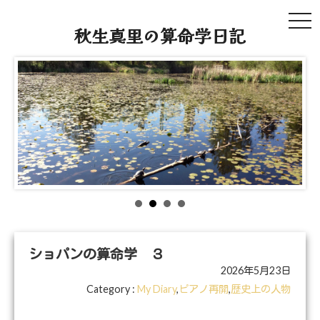
tog
秋生真里の算命学日記
navi
ショパンの算命学 ３
2026年5月23日
Category :
My Diary
,
ピアノ再開
,
歴史上の人物